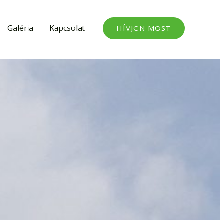
Galéria
Kapcsolat
HÍVJON MOST