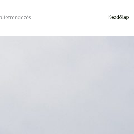
rületrendezés
Kezdőlap